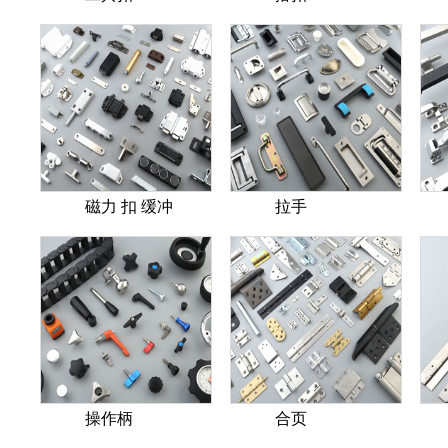
磁力 扣 缓冲
拉手
操作柄
合页