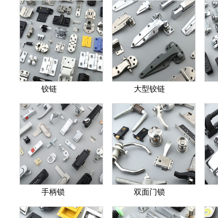
铰链
大型铰链
手柄锁
双面门锁