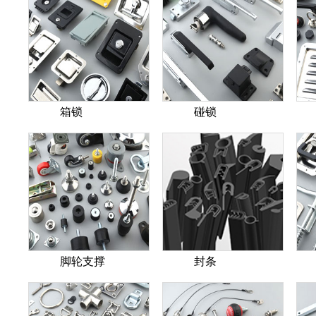
箱锁
碰锁
脚轮支撑
封条