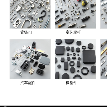
管链扣
定珠定杆
汽车配件
橡塑件