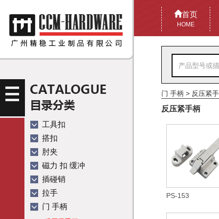
首页
HOME
门 手柄
>
反压紧手
反压紧手柄
工具扣
搭扣
肘夹
磁力 扣 缓冲
插碰销
拉手
PS-153
门 手柄