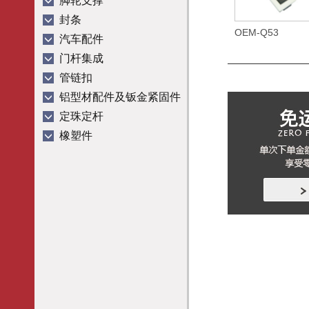
脚轮支撑
封条
OEM-Q53
汽车配件
门杆集成
管链扣
铝型材配件及钣金紧固件
定珠定杆
橡塑件