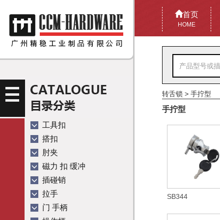
首页
HOME
转舌锁
>
手拧型
手拧型
工具扣
搭扣
肘夹
磁力 扣 缓冲
插碰销
拉手
SB344
门 手柄