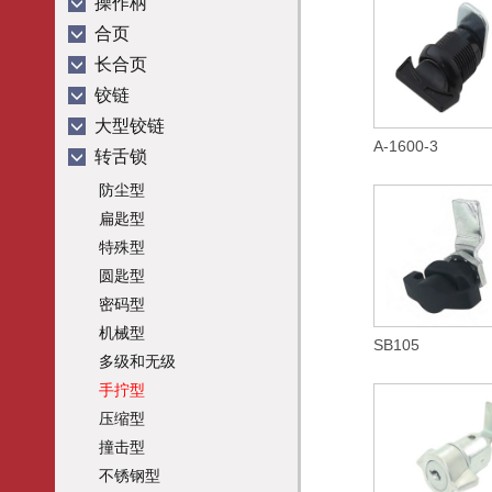
操作柄
合页
长合页
铰链
大型铰链
A-1600-3
转舌锁
防尘型
扁匙型
特殊型
圆匙型
密码型
机械型
SB105
多级和无级
手拧型
压缩型
撞击型
不锈钢型