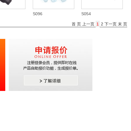
S096
S054
首 页
上一页
1
2
下一页
末 页