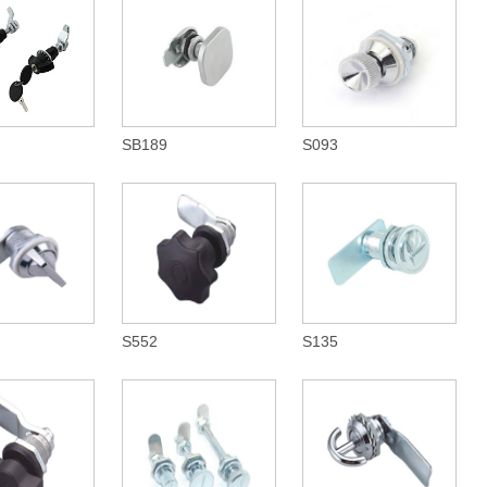
SB189
S093
S552
S135