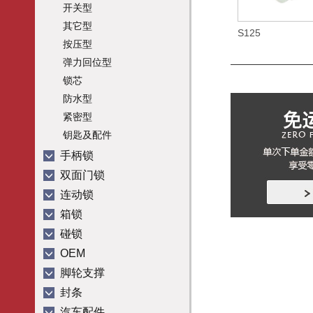
开关型
其它型
S125
按压型
弹力回位型
锁芯
防水型
紧密型
钥匙及配件
手柄锁
双面门锁
连动锁
箱锁
碰锁
OEM
脚轮支撑
封条
汽车配件